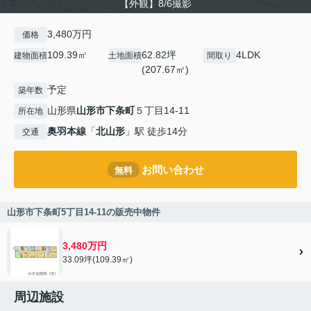
【外観】8/6撮影
3,480万円
価格
109.39㎡
62.82坪
4LDK
建物面積
土地面積
間取り
(207.67㎡)
予定
築年数
山形県
山形市
下条町
５丁目14-11
所在地
奥羽本線
「
北山形
」駅 徒歩14分
交通
お問い合わせ
無料
山形市下条町5丁目14-11の販売中物件
3,480万円
33.09坪(109.39㎡)
周辺施設