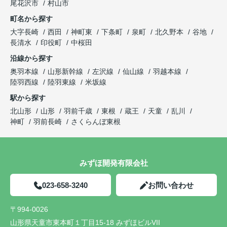
尾花沢市
村山市
町名から探す
大字長崎
西田
神町東
下条町
泉町
北久野本
谷地
長清水
印役町
中桜田
沿線から探す
奥羽本線
山形新幹線
左沢線
仙山線
羽越本線
陸羽西線
陸羽東線
米坂線
駅から探す
北山形
山形
羽前千歳
東根
蔵王
天童
乱川
神町
羽前長崎
さくらんぼ東根
みずほ開発有限会社
023-658-3240
お問い合わせ
〒994-0026
山形県天童市東本町１丁目15-18 みずほビルVII