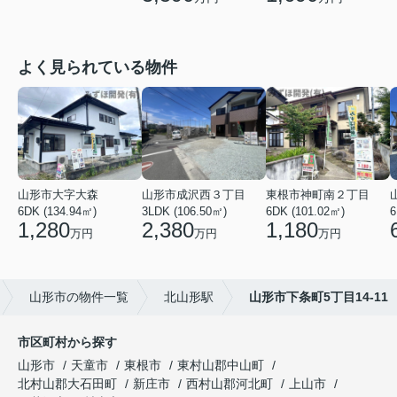
よく見られている物件
山形市大字大森
山形市成沢西３丁目
東根市神町南２丁目
6DK (134.94㎡)
3LDK (106.50㎡)
6DK (101.02㎡)
6
1,280
2,380
1,180
万円
万円
万円
山形市の物件一覧
北山形駅
山形市下条町5丁目14-11
市区町村から探す
山形市
天童市
東根市
東村山郡中山町
北村山郡大石田町
新庄市
西村山郡河北町
上山市