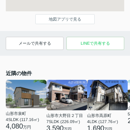
地図アプリで見る
メールで共有する
LINEで共有する
近隣の物件
山形市泉町
5
山形市大野目２丁目
山形市高原町
4SLDK (117.16㎡)
7SLDK (226.09㎡)
4LDK (127.76㎡)
4,080
3,590
1,690
万円
万円
万円