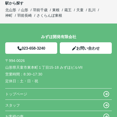
駅から探す
北山形
山形
羽前千歳
東根
蔵王
天童
乱川
神町
羽前長崎
さくらんぼ東根
みずほ開発有限会社
023-658-3240
お問い合わせ
〒994-0026
山形県天童市東本町１丁目15-18 みずほビルVII
営業時間：
8:30~17:30
定休日：
土・日・祝
トップページ
スタッフ
お客様の声