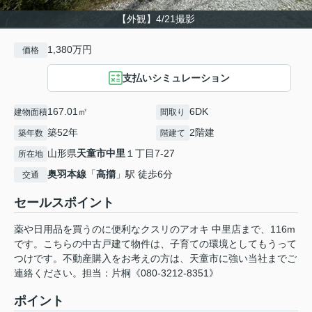
【外観】4/21撮影
1,380万円
価格
支払いシミュレーション
167.01㎡
6DK
建物面積
間取り
築52年
2階建
築年数
階建て
山形県
天童市
中里
１丁目7-27
所在地
奥羽本線
「
高擶
」駅 徒歩6分
交通
セールスポイント
薬や日用品を買うのに便利なクスリのアオキ 中里店まで、116m
です。こちらの中古戸建て物件は、子育ての環境としてもうって
つけです。不動産購入をお考えの方は、天童市に強い当社までご
連絡ください。担当：片桐《080-3212-8351》
ポイント