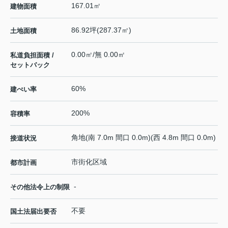
167.01㎡
建物面積
86.92坪(287.37㎡)
土地面積
0.00㎡/無 0.00㎡
私道負担面積 /
セットバック
60%
建ぺい率
200%
容積率
角地(南 7.0m 間口 0.0m)(西 4.8m 間口 0.0m)
接道状況
市街化区域
都市計画
-
その他法令上の制限
不要
国土法届出要否