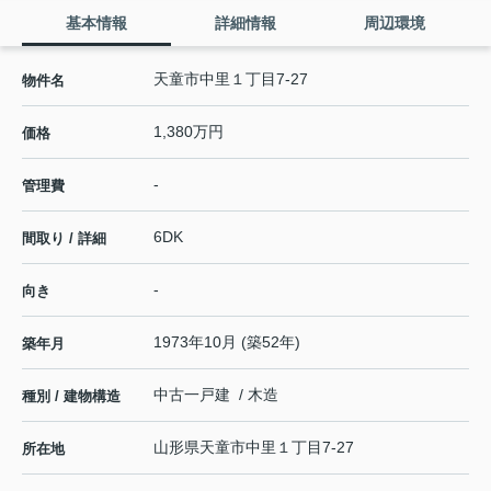
基本情報
詳細情報
周辺環境
天童市中里１丁目7-27
物件名
1,380万円
価格
-
管理費
6DK
間取り / 詳細
-
向き
1973年10月 (築52年)
築年月
中古一戸建 / 木造
種別 / 建物構造
山形県
天童市
中里
１丁目7-27
所在地