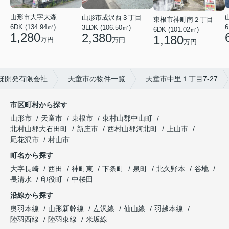
山形市大字大森
山形市成沢西３丁目
東根市神町南２丁目
6DK (134.94㎡)
6
3LDK (106.50㎡)
6DK (101.02㎡)
1,280
2,380
1,180
万円
万円
万円
ほ開発有限会社
天童市の物件一覧
天童市中里１丁目7-27
市区町村から探す
山形市
天童市
東根市
東村山郡中山町
北村山郡大石田町
新庄市
西村山郡河北町
上山市
尾花沢市
村山市
町名から探す
大字長崎
西田
神町東
下条町
泉町
北久野本
谷地
長清水
印役町
中桜田
沿線から探す
奥羽本線
山形新幹線
左沢線
仙山線
羽越本線
陸羽西線
陸羽東線
米坂線