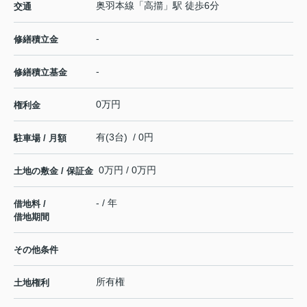
奥羽本線
「
高擶
」駅 徒歩6分
交通
-
修繕積立金
-
修繕積立基金
0万円
権利金
有(3台) / 0円
駐車場 / 月額
0万円 / 0万円
土地の敷金 / 保証金
- / 年
借地料 /
借地期間
その他条件
所有権
土地権利