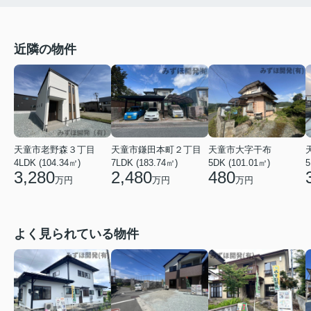
近隣の物件
天童市老野森３丁目
天童市大字干布
天童市鎌田本町２丁目
4LDK (104.34㎡)
5DK (101.01㎡)
5
7LDK (183.74㎡)
3,280
480
2,480
万円
万円
万円
よく見られている物件