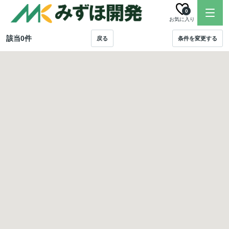
0
お気に入り
該当
0
件
戻る
条件を変更する