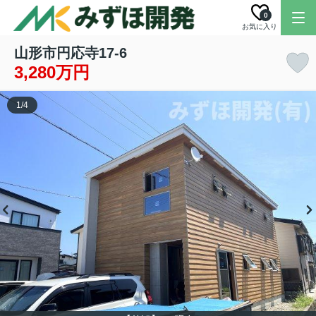
0
お気に入り
山形市円応寺17-6
3,280万円
1
/
4