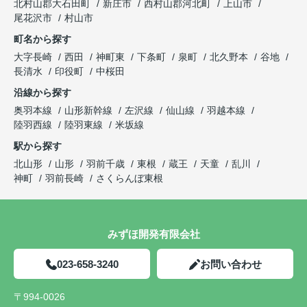
北村山郡大石田町
新庄市
西村山郡河北町
上山市
尾花沢市
村山市
町名から探す
大字長崎
西田
神町東
下条町
泉町
北久野本
谷地
長清水
印役町
中桜田
沿線から探す
奥羽本線
山形新幹線
左沢線
仙山線
羽越本線
陸羽西線
陸羽東線
米坂線
駅から探す
北山形
山形
羽前千歳
東根
蔵王
天童
乱川
神町
羽前長崎
さくらんぼ東根
みずほ開発有限会社
023-658-3240
お問い合わせ
〒994-0026