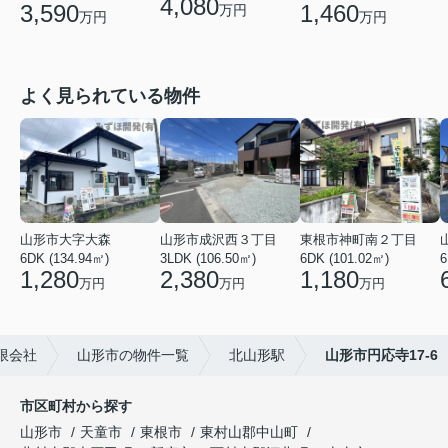
4,080
3,590
1,460
万円
万円
万円
よく見られている物件
山形市大字大森
山形市成沢西３丁目
東根市神町南２丁目
6DK (134.94㎡)
3LDK (106.50㎡)
6DK (101.02㎡)
6
1,280
2,380
1,180
万円
万円
万円
限会社
山形市の物件一覧
北山形駅
山形市円応寺17-6
市区町村から探す
山形市
天童市
東根市
東村山郡中山町