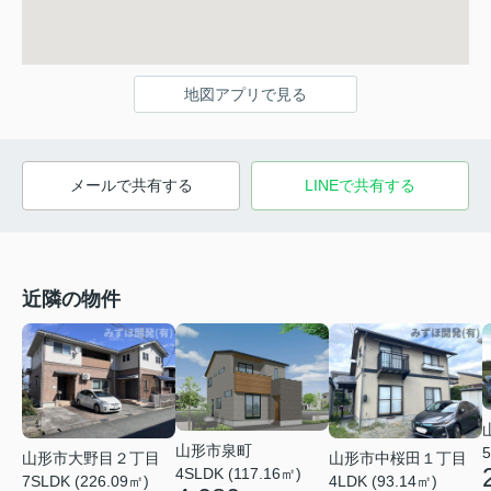
地図アプリで見る
メールで共有する
LINEで共有する
近隣の物件
山形市泉町
5
山形市大野目２丁目
山形市中桜田１丁目
4SLDK (117.16㎡)
7SLDK (226.09㎡)
4LDK (93.14㎡)