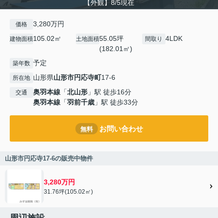
【外観】8/5現在
3,280万円
価格
105.02㎡
55.05坪
4LDK
建物面積
土地面積
間取り
(182.01㎡)
予定
築年数
山形県
山形市
円応寺町
17-6
所在地
奥羽本線
「
北山形
」駅 徒歩16分
交通
奥羽本線
「
羽前千歳
」駅 徒歩33分
お問い合わせ
無料
山形市円応寺17-6の販売中物件
3,280万円
31.76坪(105.02㎡)