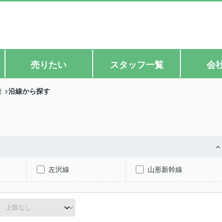
売りたい
スタッフ一覧
会
沿線から探す
社
左沢線
山形新幹線