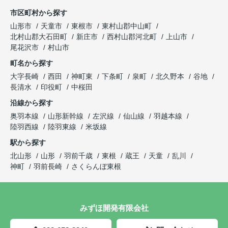
市区町村から探す
山形市
天童市
東根市
東村山郡中山町
北村山郡大石田町
新庄市
西村山郡河北町
上山市
尾花沢市
村山市
町名から探す
大字長崎
西田
神町東
下条町
泉町
北久野本
谷地
長清水
印役町
中桜田
沿線から探す
奥羽本線
山形新幹線
左沢線
仙山線
羽越本線
陸羽西線
陸羽東線
米坂線
駅から探す
北山形
山形
羽前千歳
東根
蔵王
天童
乱川
神町
羽前長崎
さくらんぼ東根
みずほ開発有限会社