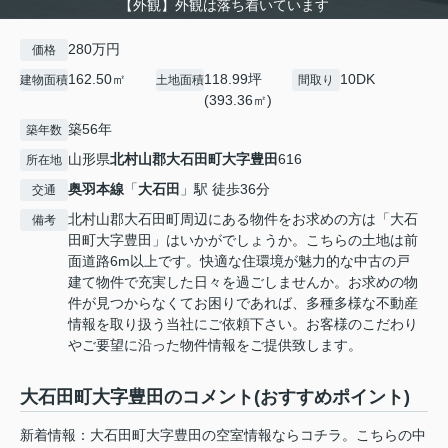
【外観】外観は落ち着いています
280万円
価格
162.50㎡
118.99坪
10DK
建物面積
土地面積
間取り
(393.36㎡)
築56年
築年数
山形県
北村山郡大石田町
大字豊田
616
所在地
奥羽本線
「
大石田
」駅 徒歩36分
交通
北村山郡大石田町周辺にある物件をお求めの方は「大石
備考
田町大字豊田」はいかがでしょうか。こちらの土地は前
面道路6m以上です。快適な住環境が魅力的な中古の戸
建て物件で充実した日々を過ごしませんか。お求めの物
件が見つからなくてお困りであれば、多種多様な不動産
情報を取り扱う当社にご依頼下さい。お客様のこだわり
やご要望に沿った物件情報をご提供致します。
大石田町大字豊田のコメント(おすすめポイント)
新着情報：大石田町大字豊田の空室情報ならコチラ。こちらの中