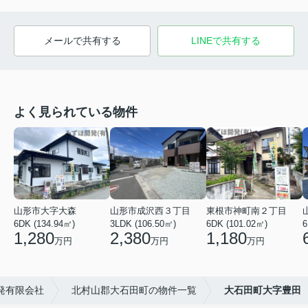
メールで共有する
LINEで共有する
よく見られている物件
山形市大字大森
山形市成沢西３丁目
東根市神町南２丁目
6DK (134.94㎡)
3LDK (106.50㎡)
6DK (101.02㎡)
6
1,280
2,380
1,180
万円
万円
万円
発有限会社
北村山郡大石田町の物件一覧
大石田町大字豊田