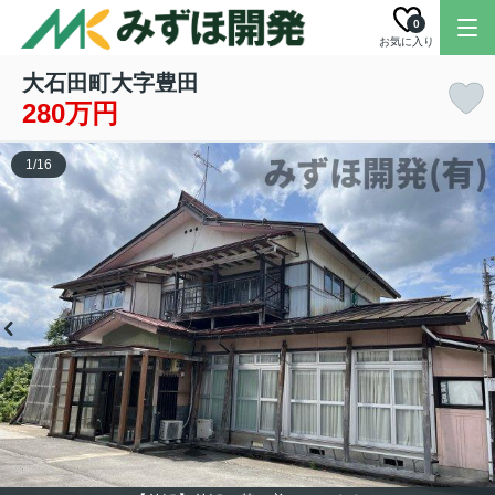
0
お気に入り
大石田町大字豊田
280万円
1
/
16