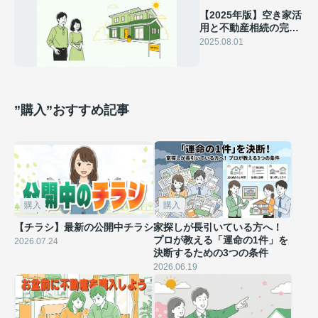
【2025年版】空き家活
用と不動産相続の完全
ガイド｜売却・賃貸・
2025.08.01
税金対策をプロが解説
”購入”おすすめ記事
購入
購入
【チラシ】最新の公開中チラシ
家探しが長引いている方へ！
プロが教える「運命の1件」を
2026.07.24
決断するための3つの条件
2026.06.19