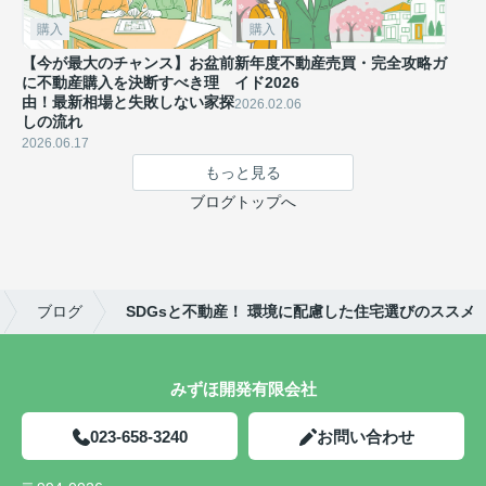
購入
購入
【今が最大のチャンス】お盆前
新年度不動産売買・完全攻略ガ
に不動産購入を決断すべき理
イド2026
由！最新相場と失敗しない家探
2026.02.06
しの流れ
2026.06.17
もっと見る
ブログトップへ
ブログ
SDGsと不動産！ 環境に配慮した住宅選びのススメ
みずほ開発有限会社
023-658-3240
お問い合わせ