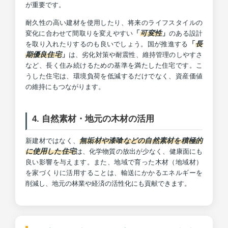
が重要です。
耐久性の高い建材を使用したり、将来のライフスタイルの
「
可変性
」
変化に合わせて間取りを変えやすい
のある設計
「
長
を取り入れたりするのも良いでしょう。国が推進する
期優良住宅
」
は、劣化対策や耐震性、維持管理のしやすさ
など、長く住み続けるための基準を満たした住宅です。こ
うした住宅は、環境負荷を低減するだけでなく、資産価値
の維持にもつながります。
4. 自然素材・地元の木材の活用
無垢材や漆喰などの自然素材を積極的
新建材ではなく、
に使用した住宅
は、化学物質の放出が少なく、健康面にも
良い影響を与えます。また、地域で育った木材（地域材）
を家づくりに活用することは、輸送にかかるエネルギーを
削減し、地元の林業や経済の活性化にも貢献できます。