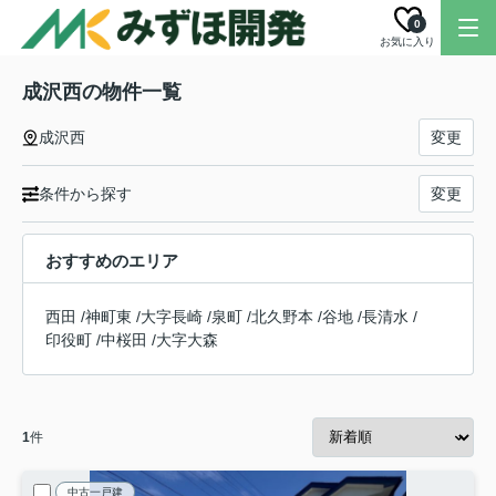
0
お気に入り
成沢西の物件一覧
成沢西
変更
条件から探す
変更
おすすめのエリア
西田
/
神町東
/
大字長崎
/
泉町
/
北久野本
/
谷地
/
長清水
/
印役町
/
中桜田
/
大字大森
1
件
中古一戸建