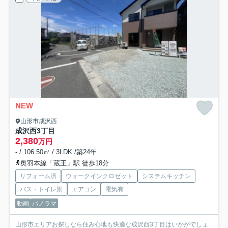
NEW
山形市成沢西
成沢西3丁目
2,380
万円
- / 106.50㎡ / 3LDK /築24年
奥羽本線「蔵王」駅 徒歩18分
リフォーム済
ウォークインクロゼット
システムキッチン
バス・トイレ別
エアコン
電気有
動画
パノラマ
山形市エリアお探しなら住み心地も快適な成沢西3丁目はいかがでしょ