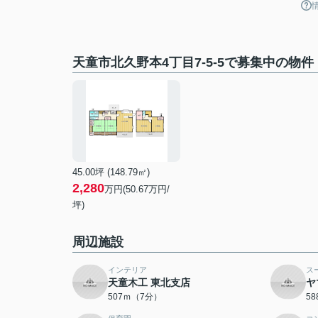
天童市北久野本4丁目7-5-5で募集中の物件
45.00坪 (148.79㎡)
2,280
万円(50.67万円/
坪)
周辺施設
インテリア
ス
天童木工 東北支店
ヤ
507ｍ（7分）
5