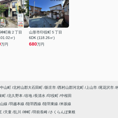
神町南２丁目
山形市印役町５丁目
101.02㎡)
6DK (118.26㎡)
0
680
万円
万円
中山町
北村山郡大石田町
新庄市
西村山郡河北町
上山市
尾花沢市
泉町
北久野本
谷地
長清水
印役町
中桜田
仙山線
羽越本線
陸羽西線
陸羽東線
米坂線
王
天童
乱川
神町
羽前長崎
さくらんぼ東根