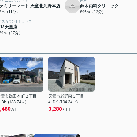
ンビニエンスストア
内科
ァミリーマート 天童北久野本店
鈴木内科クリニック
72ｍ（11分）
895ｍ（12分）
ィスカウントショップ
CM天童店
329ｍ（17分）
天童市鎌田本町２丁目
天童市老野森３丁目
LDK (183.74㎡)
4LDK (104.34㎡)
,480
3,280
万円
万円