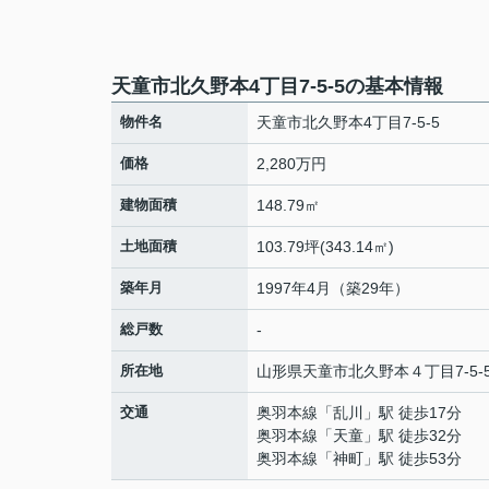
天童市北久野本4丁目7-5-5の基本情報
物件名
天童市北久野本4丁目7-5-5
価格
2,280万円
建物面積
148.79㎡
土地面積
103.79坪(343.14㎡)
築年月
1997年4月（築29年）
総戸数
-
所在地
山形県
天童市
北久野本
４丁目7-5-
交通
奥羽本線
「
乱川
」駅 徒歩17分
奥羽本線
「
天童
」駅 徒歩32分
奥羽本線
「
神町
」駅 徒歩53分