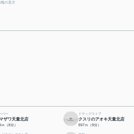
情報の見方
ーパー
ドラッグストア
マザワ天童北店
クスリのアオキ天童北店
88ｍ（8分）
697ｍ（9分）