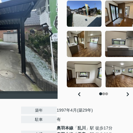
1997年4月(築29年)
築年
有
駐車
奥羽本線
「
乱川
」駅 徒歩17分