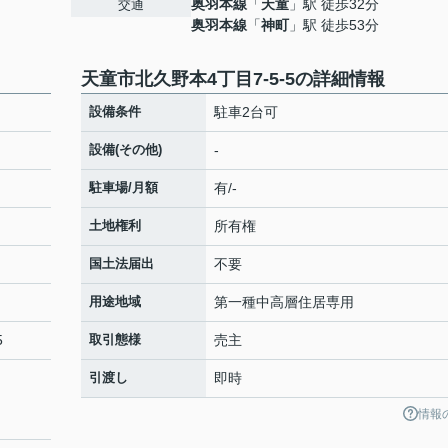
奥羽本線
「
天童
」駅 徒歩32分
交通
奥羽本線
「
神町
」駅 徒歩53分
天童市北久野本4丁目7-5-5の詳細情報
設備条件
駐車2台可
設備(その他)
-
駐車場/月額
有/-
土地権利
所有権
国土法届出
不要
用途地域
第一種中高層住居専用
5
取引態様
売主
引渡し
即時
情報