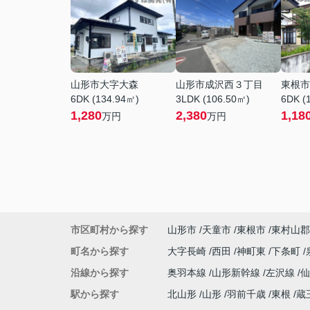
山形市大字大森
山形市成沢西３丁目
東根市
6DK (134.94㎡)
3LDK (106.50㎡)
6DK (
1,280
2,380
1,18
万円
万円
市区町村から探す
山形市
天童市
東根市
東村山郡
町名から探す
大字長崎
西田
神町東
下条町
沿線から探す
奥羽本線
山形新幹線
左沢線
駅から探す
北山形
山形
羽前千歳
東根
蔵