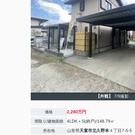
【外観】
7/9撮影
2,280万円
価格
4LDK＋S(納戸)/148.79㎡
間取り/建物面積
山形県
天童市
北久野本
４丁目7-5-5
所在地