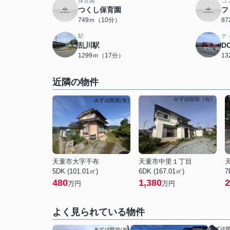
保育園
コ
つくし保育園
フ
749ｍ（10分）
8
駅
デ
乱川駅
D
1299ｍ（17分）
1
近隣の物件
天童市大字干布
天童市中里１丁目
5DK (101.01㎡)
6DK (167.01㎡)
7
480
1,380
2
万円
万円
よく見られている物件