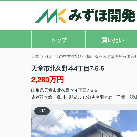
トップ
買いたい
天童市・山形市の中古住宅をお探しならみずほ開発有限会
天童市北久野本4丁目7-5-5
2,280万円
山形県
天童市
北久野本
４丁目7-5-5
奥羽本線「乱川」駅徒歩17分
奥羽本線「天童」駅徒
1
/
18