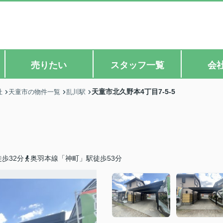
売りたい
スタッフ一覧
会
天童市北久野本4丁目7-5-5
社
天童市の物件一覧
乱川駅
歩32分
奥羽本線「神町」駅徒歩53分