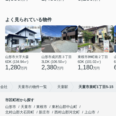
よく見られている物件
山形市大字大森
山形市成沢西３丁目
東根市神町南２丁目
6DK (134.94㎡)
3LDK (106.50㎡)
6DK (101.02㎡)
6
1,280
2,380
1,180
万円
万円
万円
限会社
天童市の物件一覧
天童駅
天童市泉町1丁目5-15
市区町村から探す
山形市
天童市
東根市
東村山郡中山町
北村山郡大石田町
新庄市
西村山郡河北町
上山市