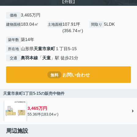
【外観】
3,465万円
価格
183.04㎡
107.91坪
5LDK
建物面積
土地面積
間取り
(356.74㎡)
築14年
築年数
山形県
天童市
泉町
１丁目5-15
所在地
奥羽本線
「
天童
」駅 徒歩21分
交通
お問い合わせ
無料
天童市泉町1丁目5-15の販売中物件
3,465万円
55.36坪(183.04㎡)
周辺施設