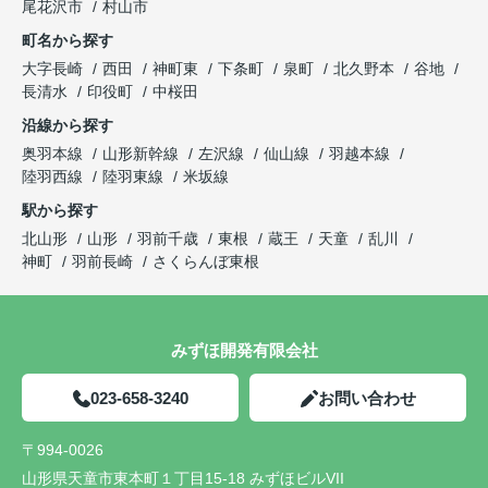
尾花沢市
村山市
町名から探す
大字長崎
西田
神町東
下条町
泉町
北久野本
谷地
長清水
印役町
中桜田
沿線から探す
奥羽本線
山形新幹線
左沢線
仙山線
羽越本線
陸羽西線
陸羽東線
米坂線
駅から探す
北山形
山形
羽前千歳
東根
蔵王
天童
乱川
神町
羽前長崎
さくらんぼ東根
みずほ開発有限会社
023-658-3240
お問い合わせ
〒994-0026
山形県天童市東本町１丁目15-18 みずほビルVII