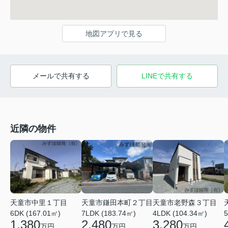
地図アプリで見る
メールで共有する
LINEで共有する
近隣の物件
天童市中里１丁目
天童市老野森３丁目
天童市鎌田本町２丁目
6DK (167.01㎡)
4LDK (104.34㎡)
5
7LDK (183.74㎡)
1,380
3,280
2,480
万円
万円
万円