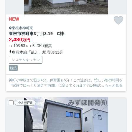
NEW
東根市神町東
東根市神町東3丁目3-19 C棟
2,480
万円
- / 103.53㎡ / 5LDK /新築
奥羽本線「乱川」駅 徒歩33分
システムキッチン
新築
神町小学校まで徒歩4分、保育園も5分！この近さは、忙しい朝の時間を
『家族でゆっくり過ごす時間』に変えてくれます◎14帖の...
もっと見る
中古一戸建