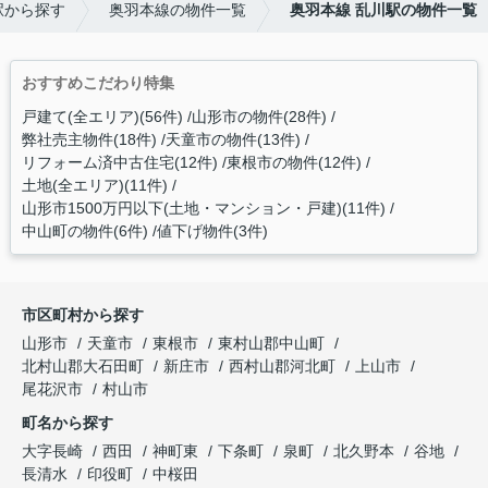
駅から探す
奥羽本線の物件一覧
奥羽本線 乱川駅の物件一覧
おすすめこだわり特集
戸建て(全エリア)(56件)
山形市の物件(28件)
弊社売主物件(18件)
天童市の物件(13件)
リフォーム済中古住宅(12件)
東根市の物件(12件)
土地(全エリア)(11件)
山形市1500万円以下(土地・マンション・戸建)(11件)
中山町の物件(6件)
値下げ物件(3件)
市区町村から探す
山形市
天童市
東根市
東村山郡中山町
北村山郡大石田町
新庄市
西村山郡河北町
上山市
尾花沢市
村山市
町名から探す
大字長崎
西田
神町東
下条町
泉町
北久野本
谷地
長清水
印役町
中桜田