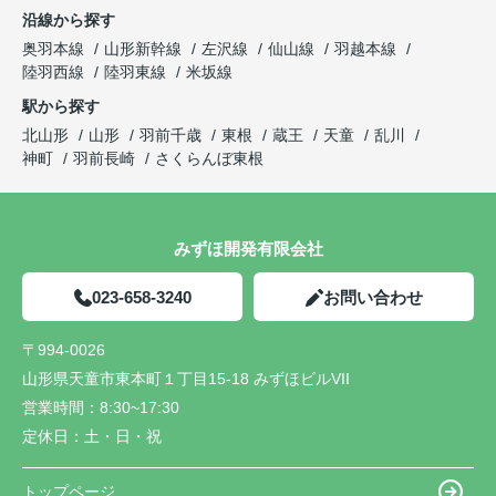
沿線から探す
奥羽本線
山形新幹線
左沢線
仙山線
羽越本線
陸羽西線
陸羽東線
米坂線
駅から探す
北山形
山形
羽前千歳
東根
蔵王
天童
乱川
神町
羽前長崎
さくらんぼ東根
みずほ開発有限会社
023-658-3240
お問い合わせ
〒994-0026
山形県天童市東本町１丁目15-18 みずほビルVII
営業時間：
8:30~17:30
定休日：
土・日・祝
トップページ