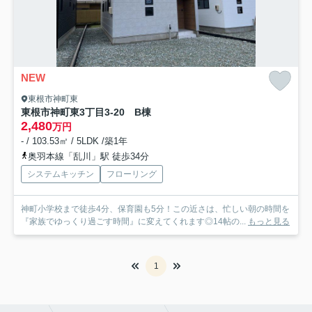
NEW
東根市神町東
東根市神町東3丁目3-20 B棟
2,480
万円
- / 103.53㎡ / 5LDK /築1年
奥羽本線「乱川」駅 徒歩34分
システムキッチン
フローリング
神町小学校まで徒歩4分、保育園も5分！この近さは、忙しい朝の時間を
『家族でゆっくり過ごす時間』に変えてくれます◎14帖の...
もっと見る
1