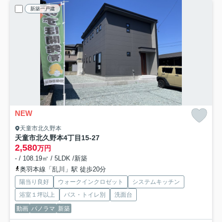
新築一戸建
NEW
天童市北久野本
天童市北久野本4丁目15-27
2,580
万円
- / 108.19㎡ / 5LDK /新築
奥羽本線「乱川」駅 徒歩20分
陽当り良好
ウォークインクロゼット
システムキッチン
浴室１坪以上
バス・トイレ別
洗面台
動画
パノラマ
新築