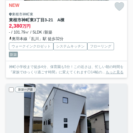
NEW
東根市神町東
東根市神町東3丁目3-21 A棟
2,380
万円
- / 101.79㎡ / 5LDK /新築
奥羽本線「乱川」駅 徒歩32分
ウォークインクロゼット
システムキッチン
フローリング
新築
神町小学校まで徒歩4分、保育園も5分！この近さは、忙しい朝の時間を
『家族でゆっくり過ごす時間』に変えてくれます◎14帖の...
もっと見る
新築一戸建