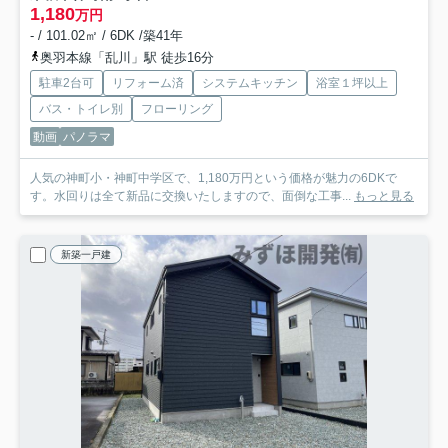
1,180
万円
- / 101.02㎡ / 6DK /築41年
奥羽本線「乱川」駅 徒歩16分
駐車2台可
リフォーム済
システムキッチン
浴室１坪以上
バス・トイレ別
フローリング
動画
パノラマ
人気の神町小・神町中学区で、1,180万円という価格が魅力の6DKで
す。水回りは全て新品に交換いたしますので、面倒な工事...
もっと見る
新築一戸建