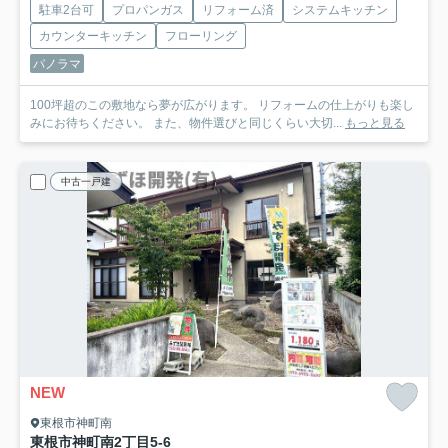
駐車2台可
プロパンガス
リフォーム済
システムキッチン
カウンターキッチン
フローリング
パノラマ
100坪超のこの敷地なら夢が広がります。 リフォームの仕上がりも楽し
みにお待ちください。 また、物件選びと同じくらい大切...
もっと見る
中古一戸建
NEW
東根市神町南
東根市神町南2丁目5-6