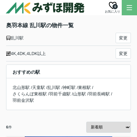
0
お気に入り
奥羽本線 乱川駅の物件一覧
乱川駅
変更
4K,4DK,4LDK以上
変更
おすすめの駅
北山形駅
/
天童駅
/
乱川駅
/
神町駅
/
東根駅
/
さくらんぼ東根駅
/
羽前千歳駅
/
山形駅
/
羽前長崎駅
/
羽前金沢駅
6
件