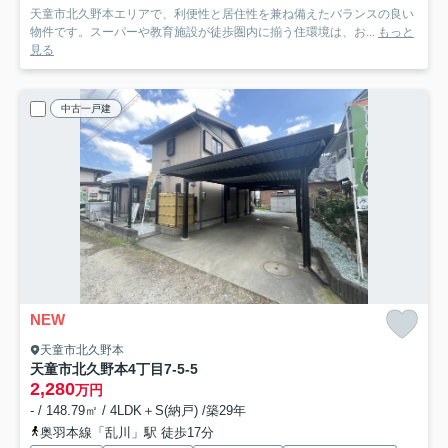
天童市北久野本エリアで、利便性と居住性を兼ね備えたバランスの良い
物件です。スーパーや教育施設が徒歩圏内に揃う住環境は、お...
もっと
見る
中古一戸建
NEW
天童市北久野本
天童市北久野本4丁目7-5-5
2,280
万円
- / 148.79㎡ / 4LDK＋S(納戸) /築29年
奥羽本線「乱川」駅 徒歩17分