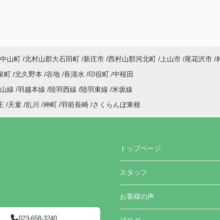
中山町
北村山郡大石田町
新庄市
西村山郡河北町
上山市
尾花沢市
泉町
北久野本
谷地
長清水
印役町
中桜田
仙山線
羽越本線
陸羽西線
陸羽東線
米坂線
王
天童
乱川
神町
羽前長崎
さくらんぼ東根
トップページ
スタッフ
お客様の声
023-658-3240