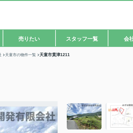
売りたい
スタッフ一覧
会
天童市貫津1211
社
天童市の物件一覧