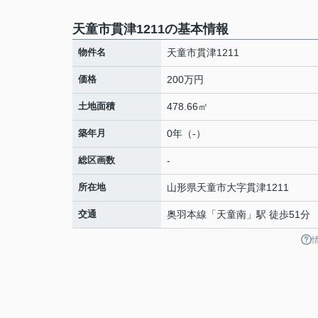
天童市貫津1211の基本情報
物件名
天童市貫津1211
価格
200万円
土地面積
478.66㎡
築年月
0年（-）
総区画数
-
所在地
山形県
天童市
大字貫津
1211
交通
奥羽本線
「
天童南
」駅 徒歩51分