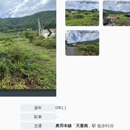
0年(-)
築年
-
駐車
奥羽本線
「
天童南
」駅 徒歩51分
交通