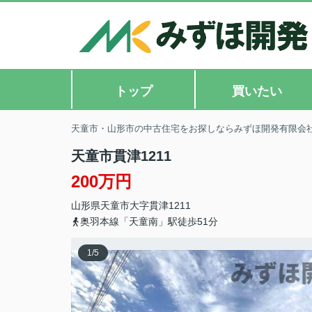
トップ
買いたい
天童市・山形市の中古住宅をお探しならみずほ開発有限会
天童市貫津1211
200万円
山形県
天童市
大字貫津
1211
奥羽本線「天童南」駅徒歩51分
1
/
5