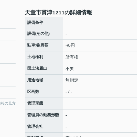
天童市貫津1211の詳細情報
設備条件
設備(その他)
-
駐車場/月額
-/0円
土地権利
所有権
国土法届出
不要
用途地域
無指定
区画数
- / -
管理形態
-
情報の見方
管理員の勤務形態
-
管理会社
-