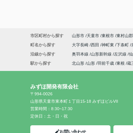
市区町村から探す
山形市
天童市
東根市
東村山郡
町名から探す
大字長崎
西田
神町東
下条町
沿線から探す
奥羽本線
山形新幹線
左沢線
駅から探す
北山形
山形
羽前千歳
東根
蔵
みずほ開発有限会社
〒994-0026
山形県天童市東本町１丁目15-18 みずほビルVII
営業時間：
8:30~17:30
定休日：
土・日・祝
お問い合わせ