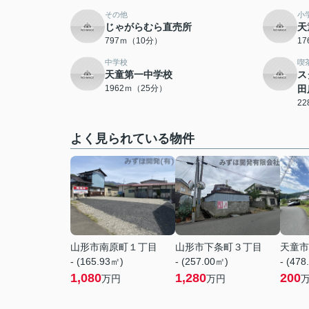
その他
小
じゃがらむら直売所
天
797ｍ（10分）
1
中学校
喫
天童第一中学校
ス
1962ｍ（25分）
田
2
よく見られている物件
山形市南原町１丁目
山形市下条町３丁目
天童市
- (165.93㎡)
- (257.00㎡)
- (478
1,080
1,280
200
万円
万円