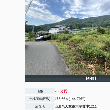
【外観】
200万円
価格
478.66㎡(144.79坪)
土地面積(坪数)
山形県
天童市
大字貫津
1211
所在地