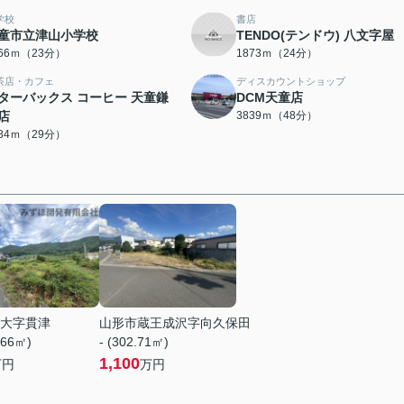
学校
書店
童市立津山小学校
TENDO(テンドウ) 八文字屋
766ｍ（23分）
1873ｍ（24分）
茶店・カフェ
ディスカウントショップ
ターバックス コーヒー 天童鎌
DCM天童店
店
3839ｍ（48分）
284ｍ（29分）
大字貫津
山形市蔵王成沢字向久保田
.66㎡)
- (302.71㎡)
1,100
万円
万円