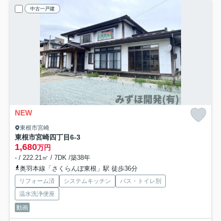
中古一戸建
NEW
東根市宮崎
東根市宮崎四丁目6-3
1,680
万円
- / 222.21㎡ / 7DK /築38年
奥羽本線「さくらんぼ東根」駅 徒歩36分
リフォーム済
システムキッチン
バス・トイレ別
温水洗浄便座
動画