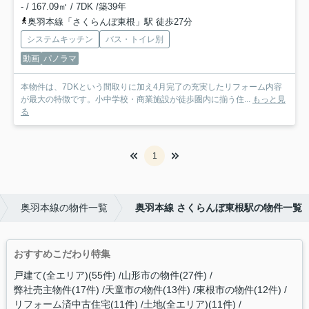
- / 167.09㎡ / 7DK /築39年
奥羽本線「さくらんぼ東根」駅 徒歩27分
システムキッチン
バス・トイレ別
動画
パノラマ
本物件は、7DKという間取りに加え4月完了の充実したリフォーム内容
が最大の特徴です。小中学校・商業施設が徒歩圏内に揃う住...
もっと見
る
1
奥羽本線の物件一覧
奥羽本線 さくらんぼ東根駅の物件一覧
おすすめこだわり特集
戸建て(全エリア)(55件)
山形市の物件(27件)
弊社売主物件(17件)
天童市の物件(13件)
東根市の物件(12件)
リフォーム済中古住宅(11件)
土地(全エリア)(11件)