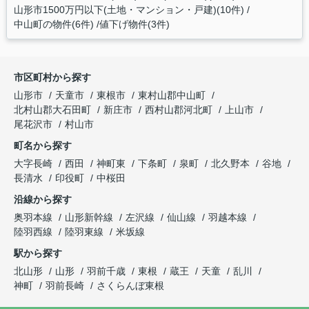
山形市1500万円以下(土地・マンション・戸建)(10件)
中山町の物件(6件)
値下げ物件(3件)
市区町村から探す
山形市
天童市
東根市
東村山郡中山町
北村山郡大石田町
新庄市
西村山郡河北町
上山市
尾花沢市
村山市
町名から探す
大字長崎
西田
神町東
下条町
泉町
北久野本
谷地
長清水
印役町
中桜田
沿線から探す
奥羽本線
山形新幹線
左沢線
仙山線
羽越本線
陸羽西線
陸羽東線
米坂線
駅から探す
北山形
山形
羽前千歳
東根
蔵王
天童
乱川
神町
羽前長崎
さくらんぼ東根