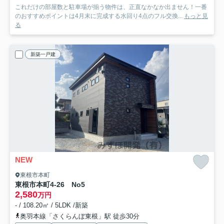
これだけの部屋数と駐車場が揃う物件は、正直なかなか出ません！一番
のおすすめポイントは4月末に完成する水回り4点のフル交換...
もっと見
る
新築一戸建
NEW
東根市本町
東根市本町4-26 No5
2,580
万円
- / 108.20㎡ / 5LDK /新築
奥羽本線「さくらんぼ東根」駅 徒歩30分