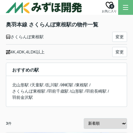
0
お気に入り
奥羽本線 さくらんぼ東根駅の物件一覧
さくらんぼ東根駅
変更
4K,4DK,4LDK以上
変更
おすすめの駅
北山形駅
/
天童駅
/
乱川駅
/
神町駅
/
東根駅
/
さくらんぼ東根駅
/
羽前千歳駅
/
山形駅
/
羽前長崎駅
/
羽前金沢駅
3
件