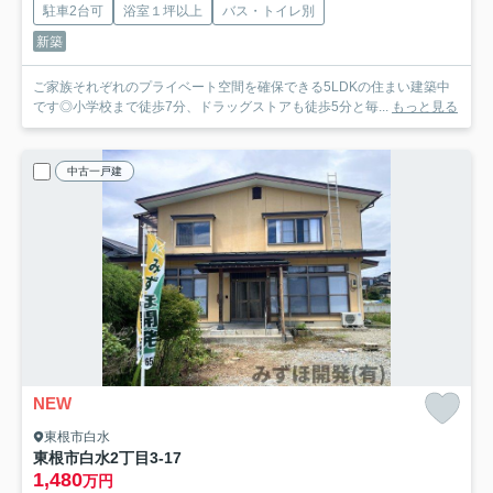
駐車2台可
浴室１坪以上
バス・トイレ別
新築
ご家族それぞれのプライベート空間を確保できる5LDKの住まい建築中
です◎小学校まで徒歩7分、ドラッグストアも徒歩5分と毎...
もっと見る
中古一戸建
NEW
東根市白水
東根市白水2丁目3-17
1,480
万円