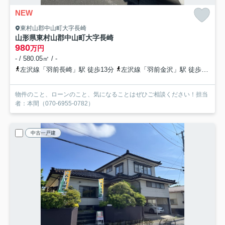
NEW
東村山郡中山町大字長崎
山形県東村山郡中山町大字長崎
980
万円
- / 580.05㎡ / -
左沢線「羽前長崎」駅 徒歩13分
左沢線「羽前金沢」駅 徒歩26分
物件のこと、ローンのこと、気になることはぜひご相談ください！担当
者：本間（070-6955-0782）
中古一戸建