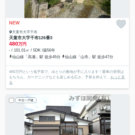
NEW
天童市大字干布
天童市大字干布126番3
480
万円
- / 101.01㎡ / 5DK /築56年
仙山線「高瀬」駅 徒歩45分
仙山線「山寺」駅 徒歩47分
480万円という低予算で、ゆとりの敷地が手に入ります！愛車の管理は
もちろん、ガーデニングなども楽しめる広さ。予算を抑えて...
もっと見
る
中古一戸建