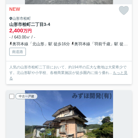
NEW
山形市桧町
山形市桧町二丁目3-4
2,400
万円
- / 643.00㎡ / -
奥羽本線「北山形」駅 徒歩16分
奥羽本線「羽前千歳」駅 徒歩28分
南道路
人気の山形市桧町二丁目において、約194坪の広大な敷地は大変希少で
す。北山形駅や小学校、各種商業施設が徒歩圏内に揃う優れ...
もっと見
る
中古一戸建