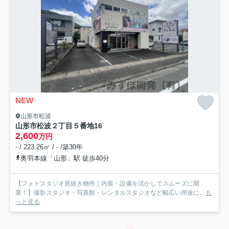
NEW
山形市松波
山形市松波２丁目５番地16
2,600
万円
- / 223.26㎡ / - /築30年
奥羽本線「山形」駅 徒歩40分
【フォトスタジオ居抜き物件｜内装・設備を活かしてスムーズに開
業！】撮影スタジオ・写真館・レンタルスタジオなど幅広い用途に...
も
っと見る