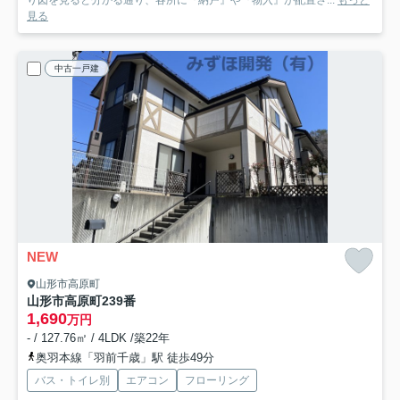
り図を見ると分かる通り、各所に『納戸』や『物入』が配置さ...
もっと
見る
中古一戸建
NEW
山形市高原町
山形市高原町239番
1,690
万円
- / 127.76㎡ / 4LDK /築22年
奥羽本線「羽前千歳」駅 徒歩49分
バス・トイレ別
エアコン
フローリング