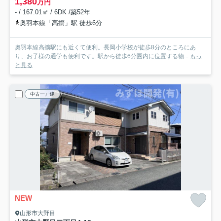
1,380
万円
- / 167.01㎡ / 6DK /築52年
奥羽本線「高擶」駅 徒歩6分
奥羽本線高擶駅にも近くて便利。長岡小学校が徒歩8分のところにあ
り、お子様の通学も便利です。駅から徒歩6分圏内に位置する物...
もっ
と見る
中古一戸建
NEW
山形市大野目