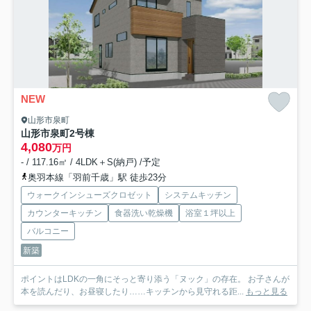
NEW
山形市泉町
山形市泉町2号棟
4,080
万円
- / 117.16㎡ / 4LDK＋S(納戸) /予定
奥羽本線「羽前千歳」駅 徒歩23分
ウォークインシューズクロゼット
システムキッチン
カウンターキッチン
食器洗い乾燥機
浴室１坪以上
バルコニー
新築
ポイントはLDKの一角にそっと寄り添う「ヌック」の存在。 お子さんが
本を読んだり、お昼寝したり……キッチンから見守れる距...
もっと見る