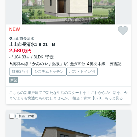
NEW
上山市長清水
上山市長清水1-8-21 B
2,580
万円
- / 104.33㎡ / 3LDK /予定
奥羽本線「かみのやま温泉」駅 徒歩19分
奥羽本線「茂吉記念館前」駅 徒歩60分
駐車2台可
システムキッチン
バス・トイレ別
新築
こちらの新築戸建てで新たな生活のスタートを！ これからの生活を、今
までよりも快適なものにしませんか。 担当：青木【070...
もっと見る
新築一戸建