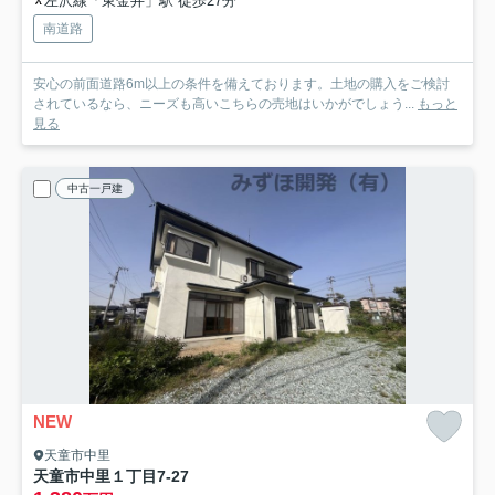
左沢線「東金井」駅 徒歩27分
南道路
安心の前面道路6m以上の条件を備えております。土地の購入をご検討
されているなら、ニーズも高いこちらの売地はいかがでしょう...
もっと
見る
中古一戸建
NEW
天童市中里
天童市中里１丁目7-27