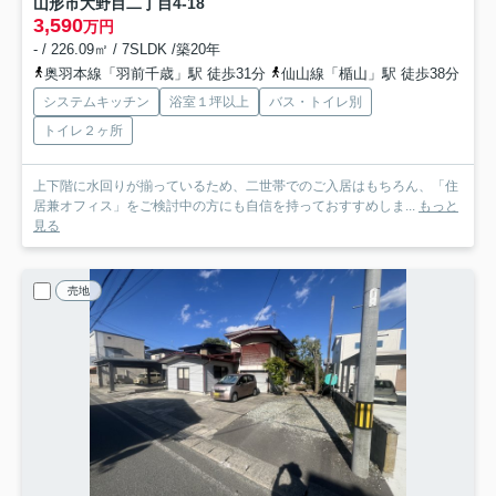
山形市大野目二丁目4-18
3,590
万円
- / 226.09㎡ / 7SLDK /築20年
奥羽本線「羽前千歳」駅 徒歩31分
仙山線「楯山」駅 徒歩38分
システムキッチン
浴室１坪以上
バス・トイレ別
トイレ２ヶ所
上下階に水回りが揃っているため、二世帯でのご入居はもちろん、「住
居兼オフィス」をご検討中の方にも自信を持っておすすめしま...
もっと
見る
売地