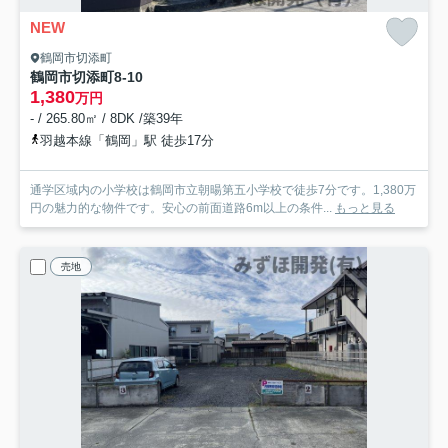
NEW
鶴岡市切添町
鶴岡市切添町8-10
1,380
万円
- / 265.80㎡ / 8DK /築39年
羽越本線「鶴岡」駅 徒歩17分
通学区域内の小学校は鶴岡市立朝暘第五小学校で徒歩7分です。1,380万
円の魅力的な物件です。安心の前面道路6m以上の条件...
もっと見る
売地