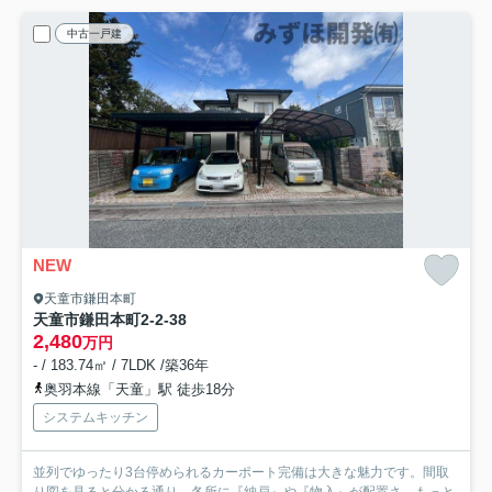
中古一戸建
NEW
天童市鎌田本町
天童市鎌田本町2-2-38
2,480
万円
- / 183.74㎡ / 7LDK /築36年
奥羽本線「天童」駅 徒歩18分
システムキッチン
並列でゆったり3台停められるカーポート完備は大きな魅力です。間取