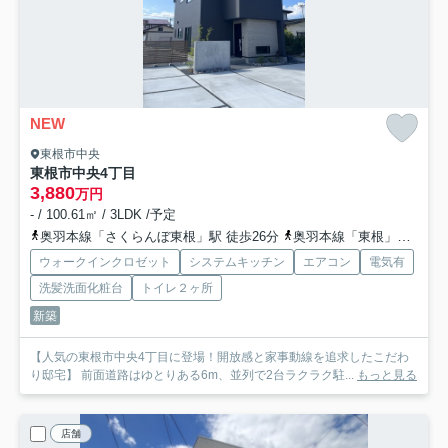
NEW
東根市中央
東根市中央4丁目
3,880
万円
- / 100.61㎡ / 3LDK /予定
奥羽本線「さくらんぼ東根」駅 徒歩26分
奥羽本線「東根」駅 徒歩28分
ウォークインクロゼット
システムキッチン
エアコン
電気有
洗髪洗面化粧台
トイレ２ヶ所
新築
【人気の東根市中央4丁目に登場！開放感と家事動線を追求したこだわ
り邸宅】 前面道路はゆとりある6m、並列で2台ラクラク駐...
もっと見る
店舗