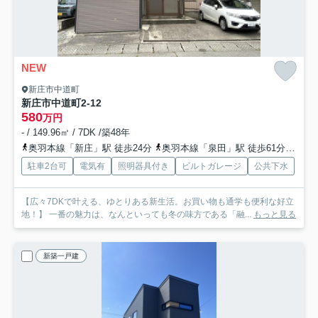
NEW
新庄市中道町
新庄市中道町2-12
580
万円
- / 149.96㎡ / 7DK /築48年
奥羽本線「新庄」駅 徒歩24分
奥羽本線「泉田」駅 徒歩61分
陸羽
駐車2台可
電気有
照明器具付き
ビルトガレージ
公共下水
【広々7DKで叶える、ゆとりある新生活。お買い物も通学も便利な好立
地！】 一番の魅力は、なんといっても冬の味方である「融...
もっと見る
新築一戸建