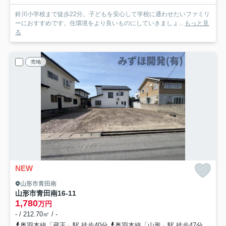
鈴川小学校まで徒歩22分。子どもを安心して学校に通わせたいファミリ
ーにおすすめです。住環境をより良いものにしていきましょ...
もっと見
る
売地
NEW
山形市青田南
山形市青田南16-11
1,780
万円
- / 212.70㎡ / -
奥羽本線「蔵王」駅 徒歩40分
奥羽本線「山形」駅 徒歩47分