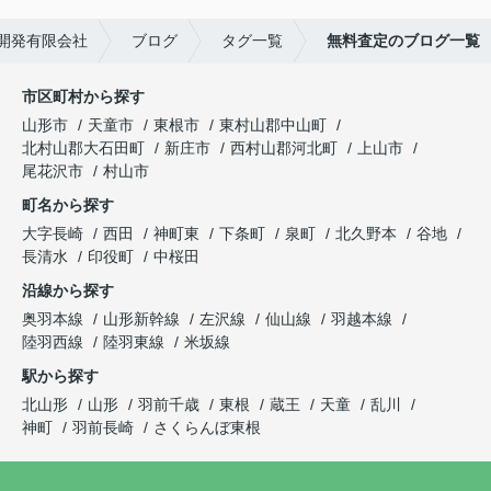
開発有限会社
ブログ
タグ一覧
無料査定のブログ一覧
市区町村から探す
山形市
天童市
東根市
東村山郡中山町
北村山郡大石田町
新庄市
西村山郡河北町
上山市
尾花沢市
村山市
町名から探す
大字長崎
西田
神町東
下条町
泉町
北久野本
谷地
長清水
印役町
中桜田
沿線から探す
奥羽本線
山形新幹線
左沢線
仙山線
羽越本線
陸羽西線
陸羽東線
米坂線
駅から探す
北山形
山形
羽前千歳
東根
蔵王
天童
乱川
神町
羽前長崎
さくらんぼ東根