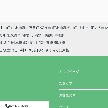
中山町
北村山郡大石田町
新庄市
西村山郡河北町
上山市
尾花沢市
泉町
北久野本
谷地
長清水
印役町
中桜田
仙山線
羽越本線
陸羽西線
陸羽東線
米坂線
王
天童
乱川
神町
羽前長崎
さくらんぼ東根
トップページ
スタッフ
お客様の声
023-658-3240
ブログ