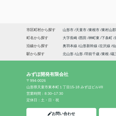
市区町村から探す
山形市
天童市
東根市
東村山郡
町名から探す
大字長崎
西田
神町東
下条町
沿線から探す
奥羽本線
山形新幹線
左沢線
駅から探す
北山形
山形
羽前千歳
東根
蔵
みずほ開発有限会社
〒994-0026
山形県天童市東本町１丁目15-18 みずほビルVII
営業時間：
8:30~17:30
定休日：
土・日・祝
お問い合わせ